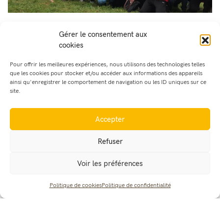
Gérer le consentement aux
cookies
Pour en savoir plus :
Pour offrir les meilleures expériences, nous utilisons des technologies telles
que les cookies pour stocker et/ou accéder aux informations des appareils
ainsi qu'enregistrer le comportement de navigation ou les ID uniques sur ce
Auteurs des flammes
site.
SITE INTERNET
Accepter
Domaine de Feytaux
Refuser
SITE INTERNET
Voir les préférences
Région Auvergne-Rhône-Alpes
Politique de cookies
Politique de confidentialité
SITE INTERNET