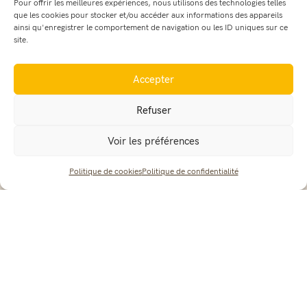
Pour offrir les meilleures expériences, nous utilisons des technologies telles
que les cookies pour stocker et/ou accéder aux informations des appareils
Vous pourrez venir nous rencontrer et
ainsi qu'enregistrer le comportement de navigation ou les ID uniques sur ce
site.
discuter avec nous, lors des journées
portes ouvertes ou lors des journées
Accepter
informations collectives.
Refuser
Pour être au courant des prochaines dates :
Voir les préférences
suivez nous sur Facebook
contactez-nous
Politique de cookies
Politique de confidentialité
découvrez nos prochains évènements