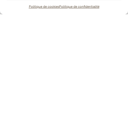
Politique de cookies
Politique de confidentialité
En savoir plus sur notre
établissement
FORMATION CONTINUE
POURQUOI CHOISIR NOTRE
ÉTABLISSEMENT ?