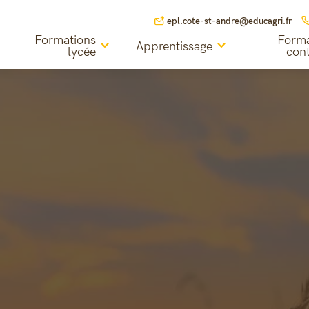
epl.cote-st-andre@educagri.fr
Formations
Forma
Apprentissage
lycée
con