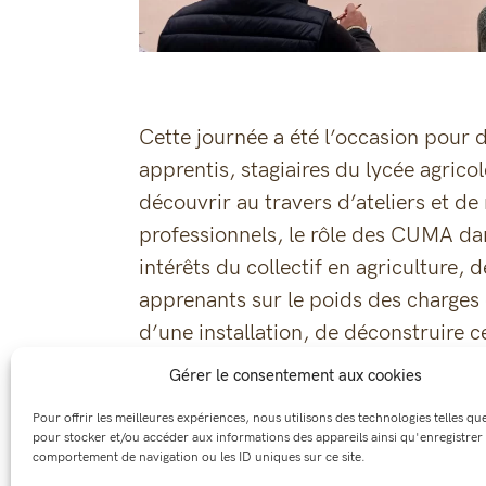
Cette journée a été l’occasion pour d
apprentis, stagiaires du lycée agric
découvrir au travers d’ateliers et de
professionnels, le rôle des CUMA dans
intérêts du collectif en agriculture, d
apprenants sur le poids des charges
d’une installation, de déconstruire ce
fonctionnement des CUMA. Une journ
Gérer le consentement aux cookies
appréciée par l’ensemble des appren
Pour offrir les meilleures expériences, nous utilisons des technologies telles qu
pour stocker et/ou accéder aux informations des appareils ainsi qu'enregistrer 
comportement de navigation ou les ID uniques sur ce site.