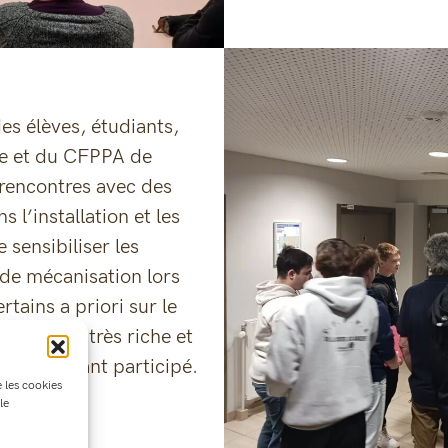
es élèves, étudiants,
ole et du CFPPA de
 rencontres avec des
 l’installation et les
e sensibiliser les
 de mécanisation lors
rtains a priori sur le
ée donc très riche et
ants y ayant participé.
e les cookies
le