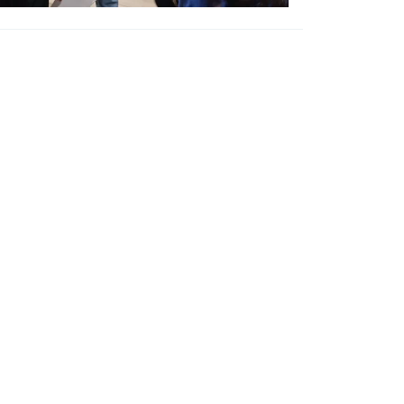
blissement agricole de la Côte Saint André
lycée agricole de la Côte Saint André propose 3
es de formation : voie générale, voie
hnologique et voie professionnelle. Le CFPPA
pose de la formation continue (ex : BP REA)
r des adultes, et des formations par