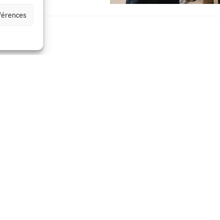
éférences
Vie dans
Taxe d’apprentissage
Éta
l’établissement
Le 
Agenda
voi
Formations lycée
Actualités
tec
Apprentissage
Contact
pro
Formation continue
pou