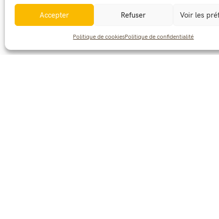
Accepter
Refuser
Voir les pr
Partager cet article :
Politique de cookies
Politique de confidentialité
57 av. Charles De Gaulle - BP 83
38261 La Côte Saint-André
CEDEX
epl.cote-st-andre@educagri.fr
04 74 20 40 77