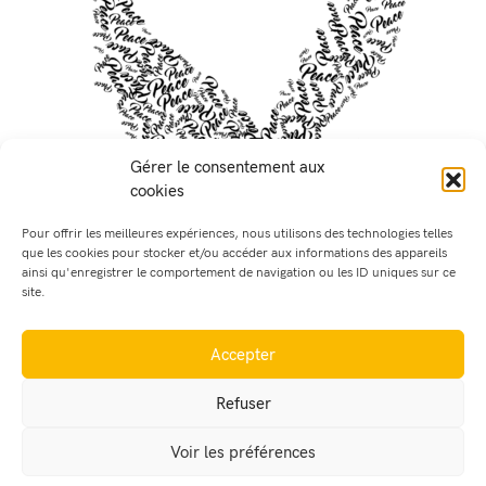
Gérer le consentement aux
cookies
Pour offrir les meilleures expériences, nous utilisons des technologies telles
que les cookies pour stocker et/ou accéder aux informations des appareils
https://www.cartooningforpeace.org/projetsfr/
ainsi qu'enregistrer le comportement de navigation ou les ID uniques sur ce
site.
exposition-itinerante-dessins-pour-la-paix/
LIEN VERS LE SITE INTERNET DE CARTOONING FOR PEACE
Accepter
Refuser
Voir les préférences