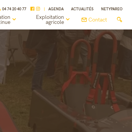
04 74 20 40 77
AGENDA
ACTUALITÉS
NETYPAREO
tion
Exploitation
Contact
tinue
agricole