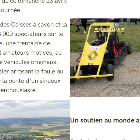
 de ce dimanche 23 avril
 journée.
des Caisses à savon et la
3 000 spectateurs sur le
, une trentaine de
t amateurs motivés, au
de véhicules originaux.
er arrosant la foule ou
lé la pente d’un sinueux
 enthousiaste.
Un soutien au monde a