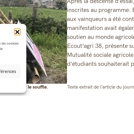
Après la descente d’essai,
inscrites au programme. E
aux vainqueurs a été contr
manifestation avait égal
soutien au monde agricole,
e les cookies
Ecout’agri 38, présente su
le
Mutualité sociale agricol
d’étudiants souhaiterait p
éférences
ma à couper le souffle.
Texte extrait de l’article du jour