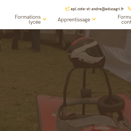
epl.cote-st-andre@educagri.fr
Formations
Forma
Apprentissage
lycée
con