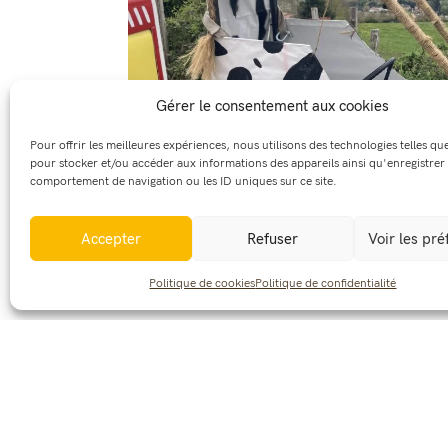
Gérer le consentement aux cookies
Pour offrir les meilleures expériences, nous utilisons des technologies telles qu
pour stocker et/ou accéder aux informations des appareils ainsi qu'enregistrer 
comportement de navigation ou les ID uniques sur ce site.
Accepter
Refuser
Voir les pr
Politique de cookies
Politique de confidentialité
Une caisse à savon originale devant un panora
Partager cet article :