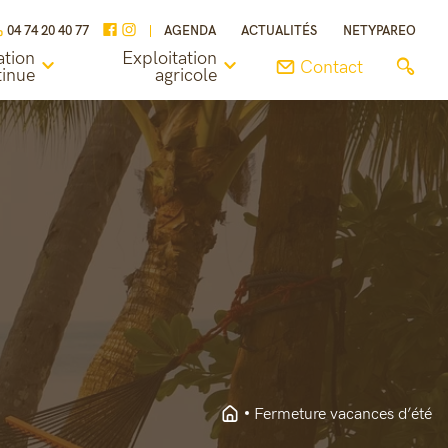
04 74 20 40 77
AGENDA
ACTUALITÉS
NETYPAREO
tion
Exploitation
Contact
tinue
agricole
Fermeture vacances d’été