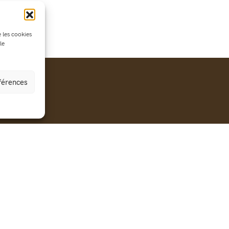
e les cookies
le
éférences
Vie dans
Taxe d’apprentissage
Éta
l’établissement
Le 
Agenda
voi
Formations lycée
Actualités
tec
Apprentissage
Contact
pro
Formation continue
pou
app
Exploitation agricole