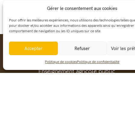
Partager cet événement :
Gérer le consentement aux cookies
Pour offrir les meilleures expériences, nous utilisons des technologies telles qu
pour stocker et/ou accéder aux informations des appareils ainsi qu'enregistrer 
comportement de navigation ou les ID uniques sur ce site.
Accepter
Refuser
Voir les pr
Politique de cookies
Politique de confidentialité
57 av. Charles De Gaulle - BP 83
38261 La Côte Saint-André
CEDEX
epl.cote-st-andre@educagri.fr
04 74 20 40 77
Fax : 04 74 20 38 27