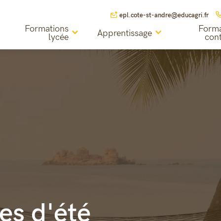
epl.cote-st-andre@educagri.fr
Formations
Forma
Apprentissage
lycée
con
es d'été